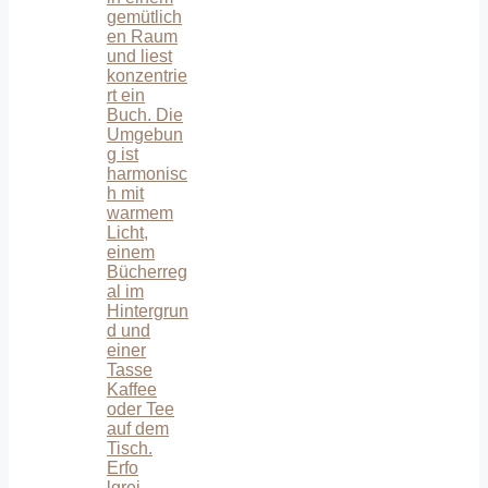
Erfo
lgrei