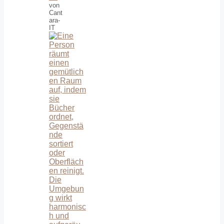
von
Cant
ara-
IT