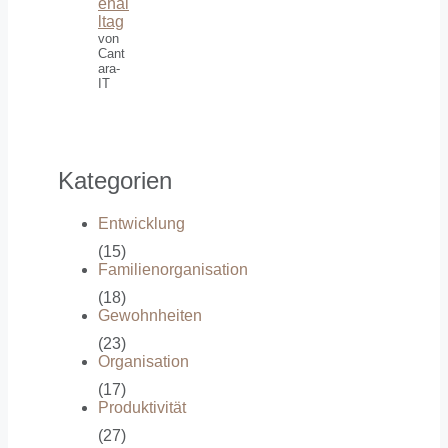
enal
ltag
von
Cant
ara-
IT
Kategorien
Entwicklung
(15)
Familienorganisation
(18)
Gewohnheiten
(23)
Organisation
(17)
Produktivität
(27)