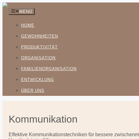
Zum
Inhalt
MENÜ
springen
HOME
GEWOHNHEITEN
PRODUKTIVITÄT
ORGANISATION
FAMILIENORGANISATION
ENTWICKLUNG
ÜBER UNS
Kommunikation
Effektive Kommunikationstechniken für bessere zwischen