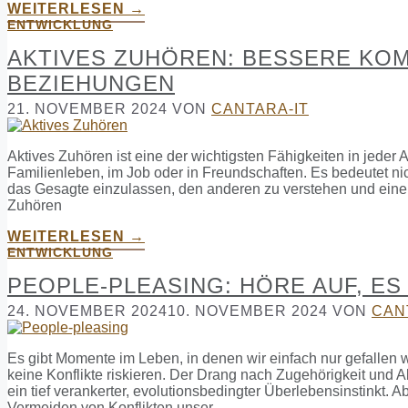
WEITERLESEN →
ENTWICKLUNG
AKTIVES ZUHÖREN: BESSERE KOM
BEZIEHUNGEN
21. NOVEMBER 2024
VON
CANTARA-IT
Aktives Zuhören ist eine der wichtigsten Fähigkeiten in jede
Familienleben, im Job oder in Freundschaften. Es bedeutet nic
das Gesagte einzulassen, den anderen zu verstehen und eine V
Zuhören
WEITERLESEN →
ENTWICKLUNG
PEOPLE-PLEASING: HÖRE AUF, E
24. NOVEMBER 2024
10. NOVEMBER 2024
VON
CAN
Es gibt Momente im Leben, in denen wir einfach nur gefall
keine Konflikte riskieren. Der Drang nach Zugehörigkeit und 
ein tief verankerter, evolutionsbedingter Überlebensinstinkt
Vermeiden von Konflikten unser