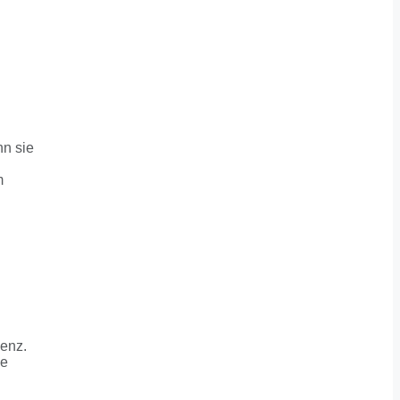
nn sie
m
genz.
ne