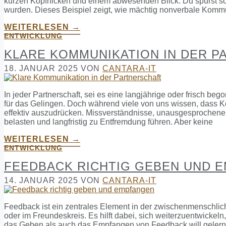
kurzen Kopfnicken und einem abwesenden Blick. Du spürst sof
wurden. Dieses Beispiel zeigt, wie mächtig nonverbale Komm
WEITERLESEN →
ENTWICKLUNG
KLARE KOMMUNIKATION IN DER 
18. JANUAR 2025
VON
CANTARA-IT
In jeder Partnerschaft, sei es eine langjährige oder frisch b
für das Gelingen. Doch während viele von uns wissen, dass Kom
effektiv auszudrücken. Missverständnisse, unausgesproch
belasten und langfristig zu Entfremdung führen. Aber keine
WEITERLESEN →
ENTWICKLUNG
FEEDBACK RICHTIG GEBEN UND 
14. JANUAR 2025
VON
CANTARA-IT
Feedback ist ein zentrales Element in der zwischenmenschlich
oder im Freundeskreis. Es hilft dabei, sich weiterzuentwick
das Geben als auch das Empfangen von Feedback will gelernt 