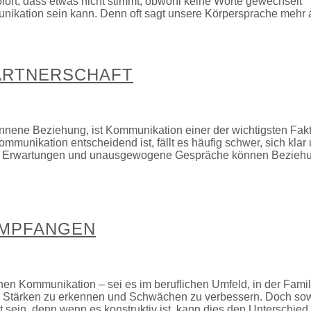
ort, dass etwas nicht stimmt, obwohl keine Worte gewechselt
unikation sein kann. Denn oft sagt unsere Körpersprache mehr 
PARTNERSCHAFT
egonnene Beziehung, ist Kommunikation einer der wichtigsten Fak
munikation entscheidend ist, fällt es häufig schwer, sich klar
ene Erwartungen und unausgewogene Gespräche können Bezieh
EMPFANGEN
en Kommunikation – sei es im beruflichen Umfeld, in der Famil
eln, Stärken zu erkennen und Schwächen zu verbessern. Doch so
sein, denn wenn es konstruktiv ist, kann dies den Unterschied