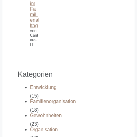
im
Fa
mili
enal
ltag
von
Cant
ara-
IT
Kategorien
Entwicklung
(15)
Familienorganisation
(18)
Gewohnheiten
(23)
Organisation