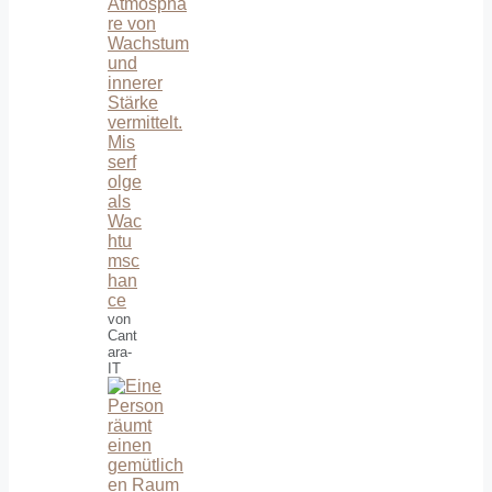
Mis
serf
olge
als
Wac
htu
msc
han
ce
von
Cant
ara-
IT