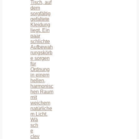
Wä
sch
e
clev