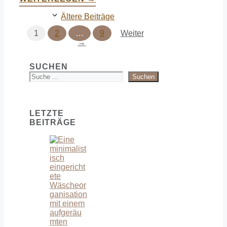
Ältere Beiträge
Seite
Seite
Seite
1
2
…
9
Weiter
→
SUCHEN
Suchen
LETZTE
BEITRÄGE