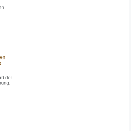
gen
rd der
nung,