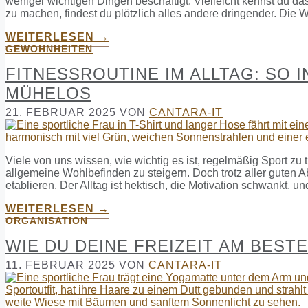
weniger wichtigen Dingen beschäftigt. Vielleicht kennst du das
zu machen, findest du plötzlich alles andere dringender. Die
WEITERLESEN →
GEWOHNHEITEN
FITNESSROUTINE IM ALLTAG: SO
MÜHELOS
21. FEBRUAR 2025
VON
CANTARA-IT
Viele von uns wissen, wie wichtig es ist, regelmäßig Sport zu 
allgemeine Wohlbefinden zu steigern. Doch trotz aller guten Ab
etablieren. Der Alltag ist hektisch, die Motivation schwankt, u
WEITERLESEN →
ORGANISATION
WIE DU DEINE FREIZEIT AM BEST
11. FEBRUAR 2025
VON
CANTARA-IT