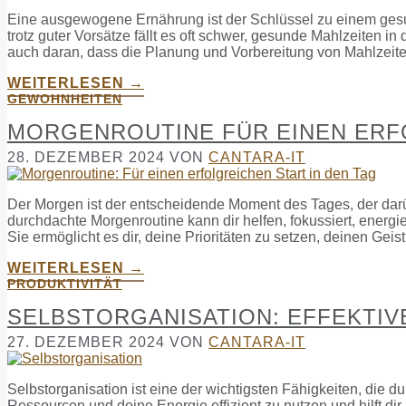
Eine ausgewogene Ernährung ist der Schlüssel zu einem gesu
trotz guter Vorsätze fällt es oft schwer, gesunde Mahlzeiten in 
auch daran, dass die Planung und Vorbereitung von Mahlzeit
WEITERLESEN →
GEWOHNHEITEN
MORGENROUTINE FÜR EINEN ERFO
28. DEZEMBER 2024
VON
CANTARA-IT
Der Morgen ist der entscheidende Moment des Tages, der darüb
durchdachte Morgenroutine kann dir helfen, fokussiert, energie
Sie ermöglicht es dir, deine Prioritäten zu setzen, deinen Gei
WEITERLESEN →
PRODUKTIVITÄT
SELBSTORGANISATION: EFFEKTIV
27. DEZEMBER 2024
VON
CANTARA-IT
Selbstorganisation ist eine der wichtigsten Fähigkeiten, die du
Ressourcen und deine Energie effizient zu nutzen und hilft dir