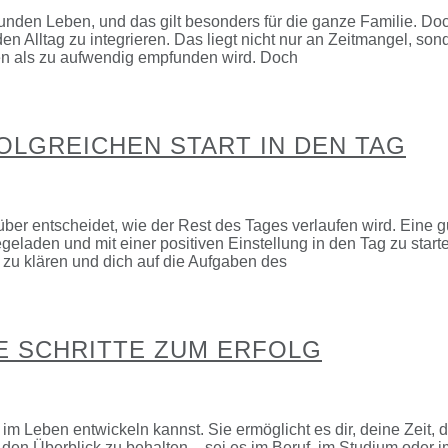
nden Leben, und das gilt besonders für die ganze Familie. Do
den Alltag zu integrieren. Das liegt nicht nur an Zeitmangel, son
en als zu aufwendig empfunden wird. Doch
LGREICHEN START IN DEN TAG
er entscheidet, wie der Rest des Tages verlaufen wird. Eine g
geladen und mit einer positiven Einstellung in den Tag zu start
st zu klären und dich auf die Aufgaben des
E SCHRITTE ZUM ERFOLG
 im Leben entwickeln kannst. Sie ermöglicht es dir, deine Zeit, 
, den Überblick zu behalten – sei es im Beruf, im Studium oder i