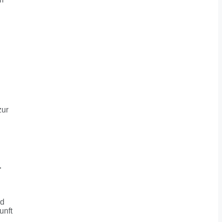
zur
I
nd
unft