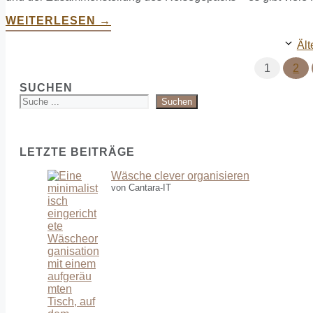
WEITERLESEN →
Ält
Seite
Seit
1
2
SUCHEN
Suchen
LETZTE BEITRÄGE
Wäsche clever organisieren
von Cantara-IT