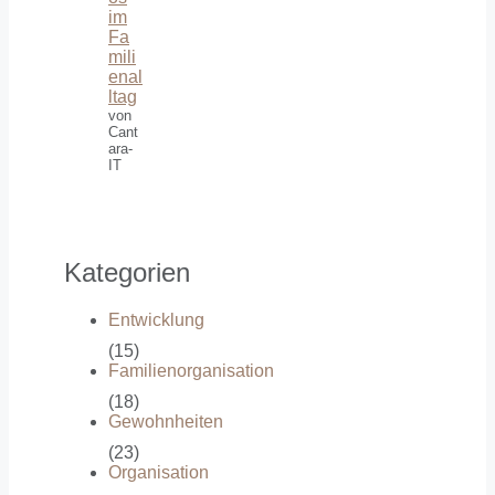
im
Fa
mili
enal
ltag
von
Cant
ara-
IT
Kategorien
Entwicklung
(15)
Familienorganisation
(18)
Gewohnheiten
(23)
Organisation