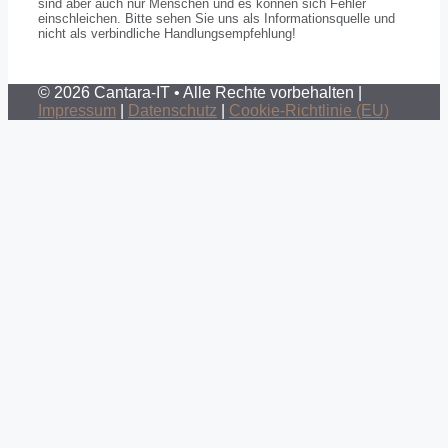
sind aber auch nur Menschen und es können sich Fehler
einschleichen. Bitte sehen Sie uns als Informationsquelle und
nicht als verbindliche Handlungsempfehlung!
© 2026 Cantara-IT • Alle Rechte vorbehalten |
Impressum
|
Datenschutz
|
Cookie-Richtlinie (EU)