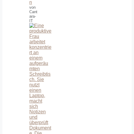
n
von
Cant
ara-
IT