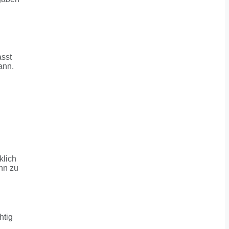
asst
ann.
klich
ihn zu
htig