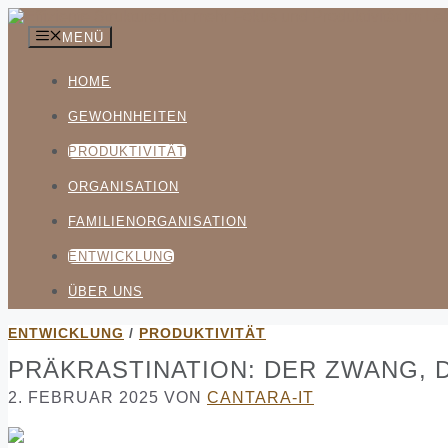
Zum
Inhalt
MENÜ
springen
HOME
GEWOHNHEITEN
PRODUKTIVITÄT
ORGANISATION
FAMILIENORGANISATION
ENTWICKLUNG
ÜBER UNS
ENTWICKLUNG
/
PRODUKTIVITÄT
PRÄKRASTINATION: DER ZWANG, 
2. FEBRUAR 2025
VON
CANTARA-IT