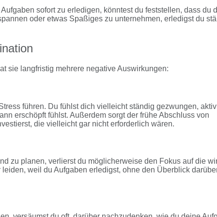
Aufgaben sofort zu erledigen, könntest du feststellen, dass du 
entspannen oder etwas Spaßiges zu unternehmen, erledigst du st
ination
t sie langfristig mehrere negative Auswirkungen:
ress führen. Du fühlst dich vielleicht ständig gezwungen, aktiv
ann erschöpft fühlst. Außerdem sorgt der frühe Abschluss von
estierst, die vielleicht gar nicht erforderlich wären.
 und zu planen, verlierst du möglicherweise den Fokus auf die wi
r leiden, weil du Aufgaben erledigst, ohne den Überblick darübe
gen, versäumst du oft, darüber nachzudenken, wie du deine Au