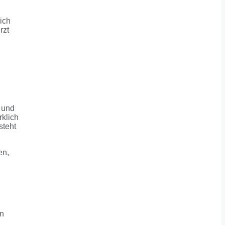
ich
rzt
g und
rklich
steht
en,
in