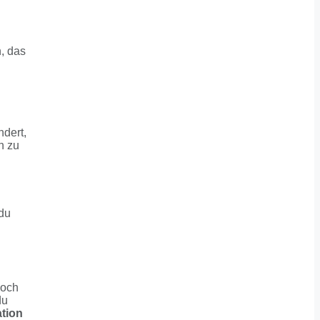
n, das
ndert,
n zu
 du
Doch
du
ation