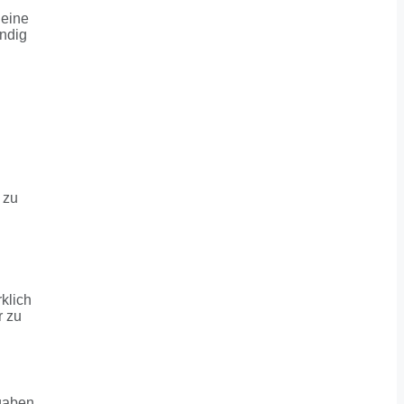
deine
ändig
 zu
rklich
r zu
fgaben