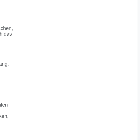
schen,
ch das
ang,
hlen
ken,