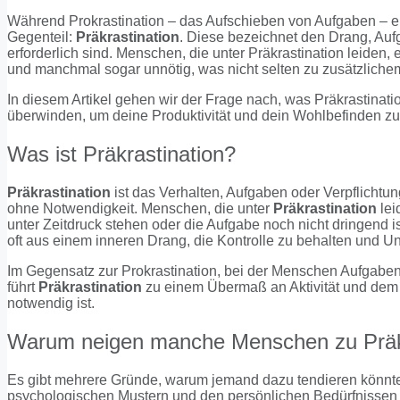
Während Prokrastination – das Aufschieben von Aufgaben – ei
Gegenteil:
Präkrastination
. Diese bezeichnet den Drang, Aufg
erforderlich sind. Menschen, die unter Präkrastination leiden, 
und manchmal sogar unnötig, was nicht selten zu zusätzliche
In diesem Artikel gehen wir der Frage nach, was Präkrastination
überwinden, um deine Produktivität und dein Wohlbefinden zu 
Was ist Präkrastination?
Präkrastination
ist das Verhalten, Aufgaben oder Verpflichtung
ohne Notwendigkeit. Menschen, die unter
Präkrastination
lei
unter Zeitdruck stehen oder die Aufgabe noch nicht dringend i
oft aus einem inneren Drang, die Kontrolle zu behalten und U
Im Gegensatz zur Prokrastination, bei der Menschen Aufgabe
führt
Präkrastination
zu einem Übermaß an Aktivität und dem 
notwendig ist.
Warum neigen manche Menschen zu Präkr
Es gibt mehrere Gründe, warum jemand dazu tendieren könnte, 
psychologischen Mustern und den persönlichen Bedürfnissen 