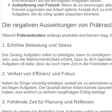
Konzentration auf die wichtigsten Aufgaben führen.
Aufopferung von Freizeit:
Wenn du es bevorzugst, alle 
Freizeit zugunsten von Arbeit opferst. Anstatt dich zu 
Aufgaben, die du ruhig später anpacken könntest.
Die negativen Auswirkungen von Präkrast
Obwohl
Präkrastination
anfangs produktiv erscheinen mag, ha
1. Erhöhte Belastung und Stress
Der Zwang, Aufgaben sofort zu erledigen, kann zu unnötigem St
sein, was die Wahrscheinlichkeit erhöht, dass du dich irgendw
Aufgaben oft dafür, dass du noch mehr Zeit in die Feinheiten inv
2. Verlust von Effizienz und Fokus
Indem du Dinge vorzeitig erledigst, anstatt sie zu priorisieren
wichtigen Aufgaben. Die Qualität deiner Arbeit könnte darunte
haben, was wirklich zu deinem langfristigen Erfolg beiträgt.
3. Fehlende Zeit für Planung und Reflexion
Wenn du immer das Bedürfnis hast, Aufgaben sofort zu erledi