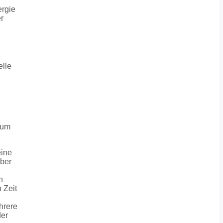
ergie
r
elle
 um
eine
aber
n
 Zeit
hrere
der