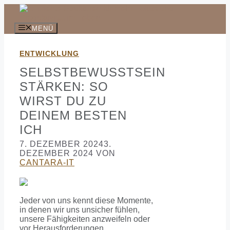
Zum
Inhalt
springen
MENÜ
ENTWICKLUNG
SELBSTBEWUSSTSEIN
STÄRKEN: SO
WIRST DU ZU
DEINEM BESTEN
ICH
7. DEZEMBER 2024
3.
DEZEMBER 2024
VON
CANTARA-IT
Jeder von uns kennt diese Momente,
in denen wir uns unsicher fühlen,
unsere Fähigkeiten anzweifeln oder
vor Herausforderungen