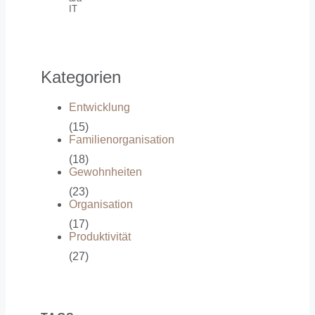
IT
Kategorien
Entwicklung
(15)
Familienorganisation
(18)
Gewohnheiten
(23)
Organisation
(17)
Produktivität
(27)