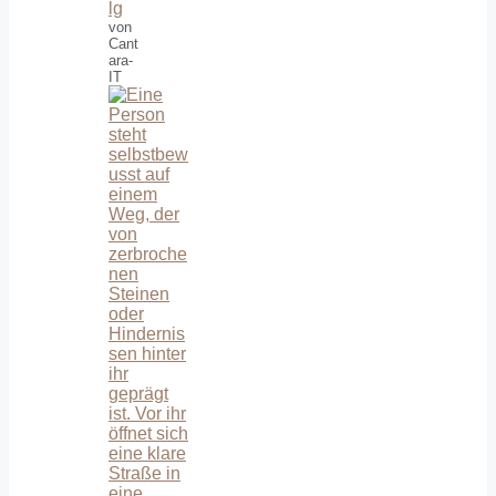
lg
von
Cant
ara-
IT