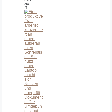
Cant
ara-
IT