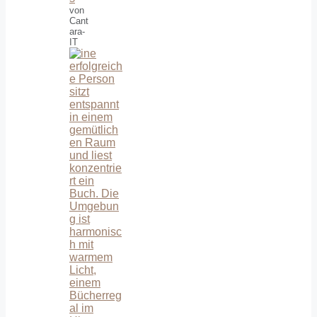
von
Cant
ara-
IT