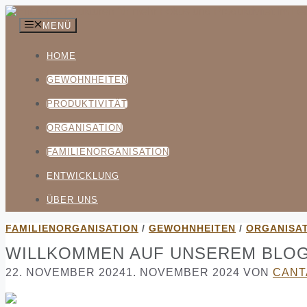
Zum
Inhalt
MENÜ
springen
HOME
GEWOHNHEITEN
PRODUKTIVITÄT
ORGANISATION
FAMILIENORGANISATION
ENTWICKLUNG
ÜBER UNS
FAMILIENORGANISATION
/
GEWOHNHEITEN
/
ORGANISA
WILLKOMMEN AUF UNSEREM BLOG
22. NOVEMBER 2024
1. NOVEMBER 2024
VON
CANT