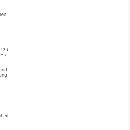
nen
er zu
 Es
 und
nung
heit