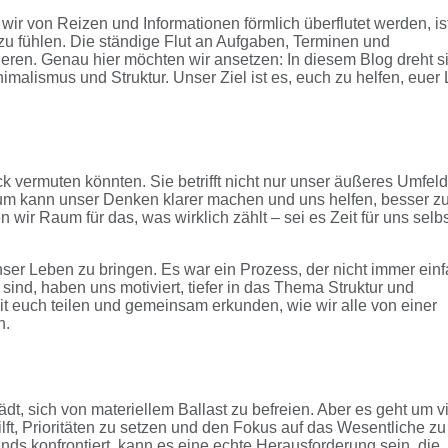
r wir von Reizen und Informationen förmlich überflutet werden, is
zu fühlen. Die ständige Flut an Aufgaben, Terminen und
ieren. Genau hier möchten wir ansetzen: In diesem Blog dreht s
imalismus und Struktur. Unser Ziel ist es, euch zu helfen, euer
ck vermuten könnten. Sie betrifft nicht nur unser äußeres Umfeld
um kann unser Denken klarer machen und uns helfen, besser z
ir Raum für das, was wirklich zählt – sei es Zeit für uns selbst
nser Leben zu bringen. Es war ein Prozess, der nicht immer ein
sind, haben uns motiviert, tiefer in das Thema Struktur und
t euch teilen und gemeinsam erkunden, wie wir alle von einer
n.
ädt, sich von materiellem Ballast zu befreien. Aber es geht um v
ilft, Prioritäten zu setzen und den Fokus auf das Wesentliche zu
nds konfrontiert, kann es eine echte Herausforderung sein, die