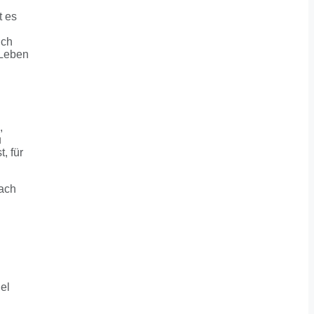
t es
ich
 Leben
,
u
, für
fach
iel