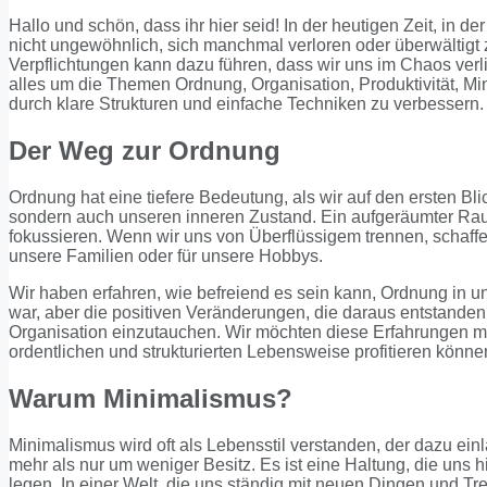
Hallo und schön, dass ihr hier seid! In der heutigen Zeit, in de
nicht ungewöhnlich, sich manchmal verloren oder überwältigt 
Verpflichtungen kann dazu führen, dass wir uns im Chaos verl
alles um die Themen Ordnung, Organisation, Produktivität, Min
durch klare Strukturen und einfache Techniken zu verbessern.
Der Weg zur Ordnung
Ordnung hat eine tiefere Bedeutung, als wir auf den ersten Bli
sondern auch unseren inneren Zustand. Ein aufgeräumter Ra
fokussieren. Wenn wir uns von Überflüssigem trennen, schaffen w
unsere Familien oder für unsere Hobbys.
Wir haben erfahren, wie befreiend es sein kann, Ordnung in u
war, aber die positiven Veränderungen, die daraus entstanden 
Organisation einzutauchen. Wir möchten diese Erfahrungen mi
ordentlichen und strukturierten Lebensweise profitieren könne
Warum Minimalismus?
Minimalismus wird oft als Lebensstil verstanden, der dazu einl
mehr als nur um weniger Besitz. Es ist eine Haltung, die uns h
legen. In einer Welt, die uns ständig mit neuen Dingen und Tre