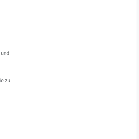
n
e und
ie zu