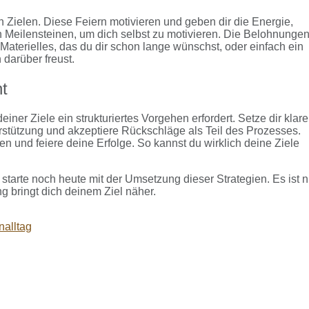
 Zielen. Diese Feiern motivieren und geben dir die Energie,
 Meilensteinen, um dich selbst zu motivieren. Die Belohnunge
terielles, das du dir schon lange wünschst, oder einfach ein
 darüber freust.
ht
ner Ziele ein strukturiertes Vorgehen erfordert. Setze dir klar
nterstützung und akzeptiere Rückschläge als Teil des Prozesses.
en und feiere deine Erfolge. So kannst du wirklich deine Ziele
starte noch heute mit der Umsetzung dieser Strategien. Es ist n
ng bringt dich deinem Ziel näher.
nalltag