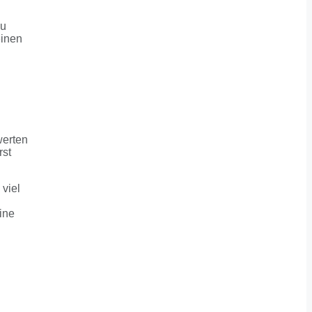
zu
einen
werten
rst
 viel
ine