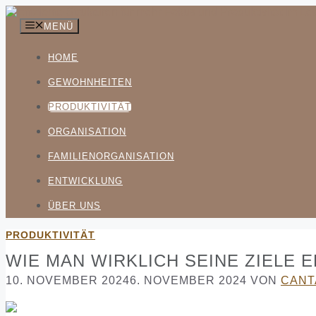
Zum
Inhalt
MENÜ
springen
HOME
GEWOHNHEITEN
PRODUKTIVITÄT
ORGANISATION
FAMILIENORGANISATION
ENTWICKLUNG
ÜBER UNS
PRODUKTIVITÄT
WIE MAN WIRKLICH SEINE ZIELE 
10. NOVEMBER 2024
6. NOVEMBER 2024
VON
CANT