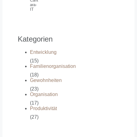
Cant
ara-
IT
Kategorien
Entwicklung
(15)
Familienorganisation
(18)
Gewohnheiten
(23)
Organisation
(17)
Produktivität
(27)