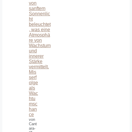
Mis
serf
olge
als
Wac
htu
msc
han
ce
von
Cant
ara-