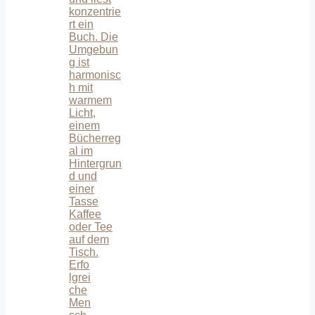
Erfo
lgrei
che
Men