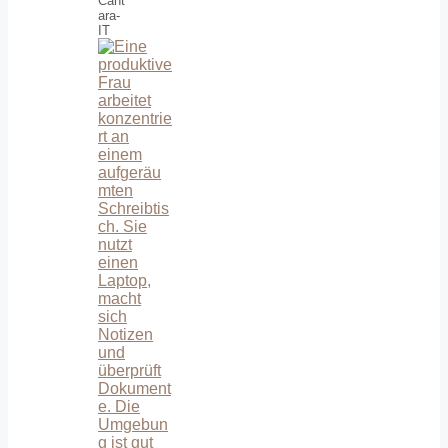
Cant
ara-
IT