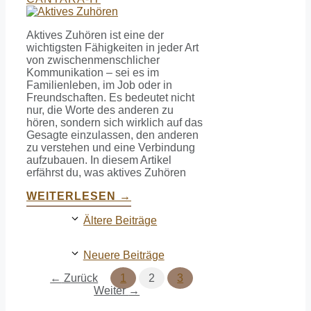
Aktives Zuhören ist eine der
wichtigsten Fähigkeiten in jeder Art
von zwischenmenschlicher
Kommunikation – sei es im
Familienleben, im Job oder in
Freundschaften. Es bedeutet nicht
nur, die Worte des anderen zu
hören, sondern sich wirklich auf das
Gesagte einzulassen, den anderen
zu verstehen und eine Verbindung
aufzubauen. In diesem Artikel
erfährst du, was aktives Zuhören
WEITERLESEN →
Ältere Beiträge
Neuere Beiträge
Seite
Seite
Seite
←
Zurück
1
2
3
Weiter
→