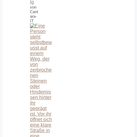
lg
von
Cant
ara-
IT