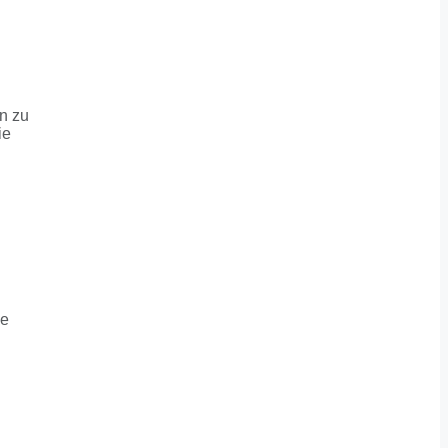
en zu
ie
he