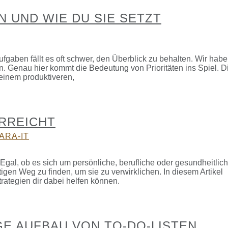
 UND WIE DU SIE SETZT
fgaben fällt es oft schwer, den Überblick zu behalten. Wir hab
gen. Genau hier kommt die Bedeutung von Prioritäten ins Spiel. D
u einem produktiveren,
ERREICHT
ARA-IT
 Egal, ob es sich um persönliche, berufliche oder gesundheitlic
tigen Weg zu finden, um sie zu verwirklichen. In diesem Artikel
trategien dir dabei helfen können.
GE AUFBAU VON TO-DO-LISTEN