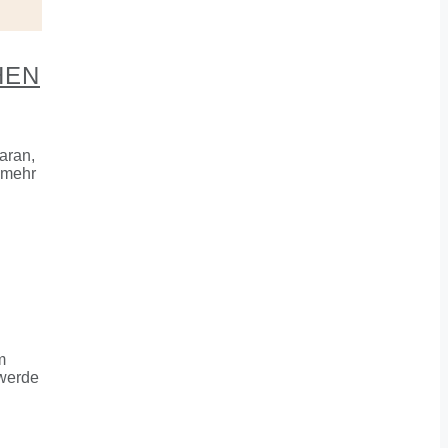
HEN
daran,
m mehr
m
 werde