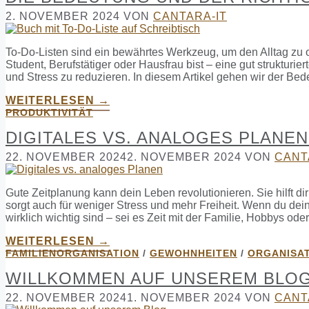
2. NOVEMBER 2024
VON
CANTARA-IT
To-Do-Listen sind ein bewährtes Werkzeug, um den Alltag zu or
Student, Berufstätiger oder Hausfrau bist – eine gut strukturie
und Stress zu reduzieren. In diesem Artikel gehen wir der Be
WEITERLESEN →
PRODUKTIVITÄT
DIGITALES VS. ANALOGES PLANEN
22. NOVEMBER 2024
2. NOVEMBER 2024
VON
CANT
Gute Zeitplanung kann dein Leben revolutionieren. Sie hilft di
sorgt auch für weniger Stress und mehr Freiheit. Wenn du deine
wirklich wichtig sind – sei es Zeit mit der Familie, Hobbys ode
WEITERLESEN →
FAMILIENORGANISATION
/
GEWOHNHEITEN
/
ORGANISA
WILLKOMMEN AUF UNSEREM BLOG
22. NOVEMBER 2024
1. NOVEMBER 2024
VON
CANT