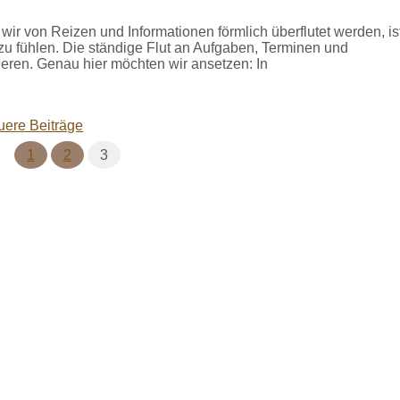
r wir von Reizen und Informationen förmlich überflutet werden, is
zu fühlen. Die ständige Flut an Aufgaben, Terminen und
ieren. Genau hier möchten wir ansetzen: In
ere Beiträge
Seite
Seite
Seite
1
2
3