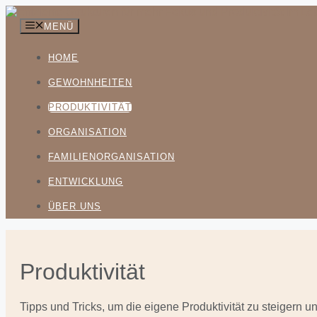
Zum
Inhalt
MENÜ
springen
HOME
GEWOHNHEITEN
PRODUKTIVITÄT
ORGANISATION
FAMILIENORGANISATION
ENTWICKLUNG
ÜBER UNS
Produktivität
Tipps und Tricks, um die eigene Produktivität zu steigern un